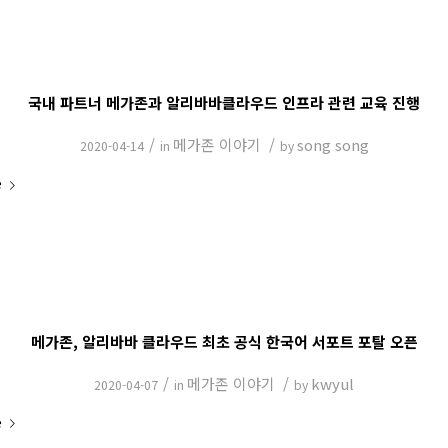
국내 파트너 메가존과 알리바바클라우드 인프라 관련 교육 진행
/
메가존 이야기
/
song song
2020-04-14
in
by
e
메가존, 알리바바 클라우드 최초 공식 한국어 서포트 포탈 오픈
/
메가존 이야기
/
kwyul
2020-04-07
in
by
e