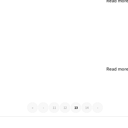
Read mor
Read mor
«
‹
11
12
13
14
›