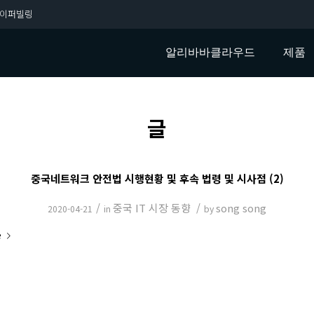
이퍼빌링
알리바바클라우드
제품
글
중국네트워크 안전법 시행현황 및 후속 법령 및 시사점 (2)
/
중국 IT 시장 동향
/
song song
2020-04-21
in
by
e