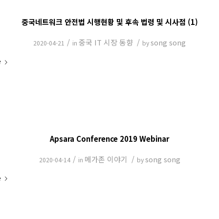
중국네트워크 안전법 시행현황 및 후속 법령 및 시사점 (1)
/
중국 IT 시장 동향
/
song song
2020-04-21
in
by
e
Apsara Conference 2019 Webinar
/
메가존 이야기
/
song song
2020-04-14
in
by
e