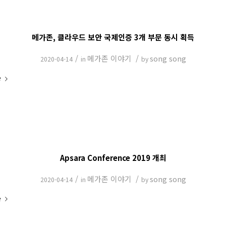
메가존, 클라우드 보안 국제인증 3개 부문 동시 획득
/
메가존 이야기
/
song song
2020-04-14
in
by
e
Apsara Conference 2019 개최
/
메가존 이야기
/
song song
2020-04-14
in
by
e