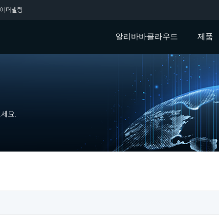
이퍼빌링
알리바바클라우드
제품
세요.