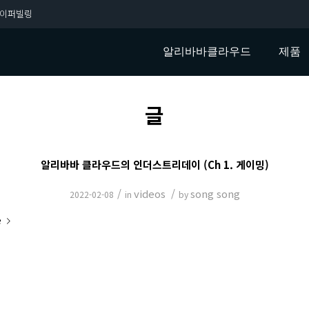
이퍼빌링
알리바바클라우드
제품
글
알리바바 클라우드의 인더스트리데이 (Ch 1. 게이밍)
/
videos
/
song song
2022-02-08
in
by
e