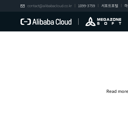
1899-3759
서포트포털
하
contact@alibabacloud.co.kr
Read mor