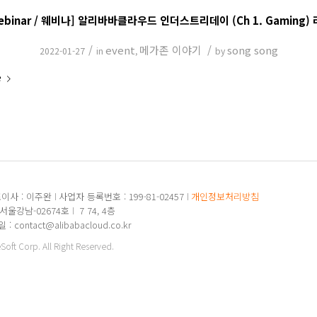
ebinar / 웨비나] 알리바바클라우드 인더스트리데이 (Ch 1. Gaming)
/
event
메가존 이야기
/
song song
2022-01-27
in
,
by
e
이사 : 이주완
사업자 등록번호 : 199-81-02457
개인정보처리방침
-서울강남-02674호
7 74, 4층
: contact@alibabacloud.co.kr
ft Corp. All Right Reserved.