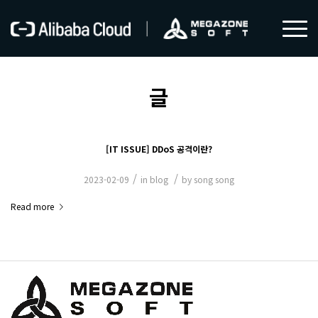
글
[IT ISSUE] DDoS 공격이란?
/
/
2023-02-09
in
blog
by
song song
Read more