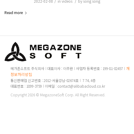
/
/
2022-02-08
in
videos
by
song song
Read more
개인
메가존소프트 주식회사
대표이사 : 이주완
사업자 등록번호 : 199-81-02457
정보처리방침
통신판매업 신고번호 : 2012-서울강남-02674호
7 74, 4층
대표번호 : 1899-3759
이메일 : contact@alibabacloud.co.kr
Copyright 2026 © MegazoneSoft Corp. All Right Reserved.