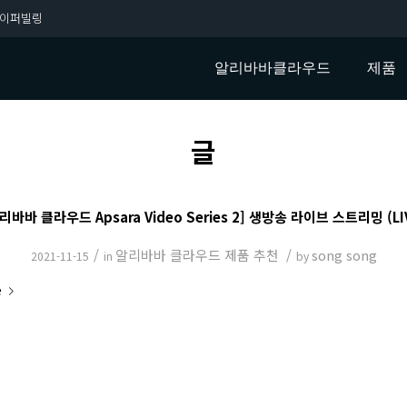
이퍼빌링
알리바바클라우드
제품
글
리바바 클라우드 Apsara Video Series 2] 생방송 라이브 스트리밍 (LI
/
알리바바 클라우드 제품 추천
/
song song
2021-11-15
in
by
e