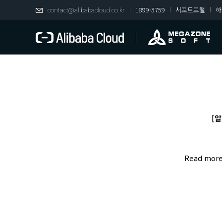
1899-3759
서포트포털
하
contact@alibabacloud.co.kr
[알
Read mor