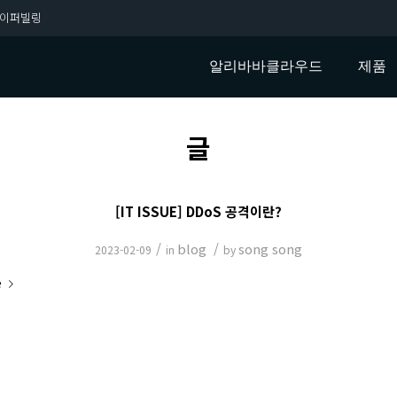
이퍼빌링
알리바바클라우드
제품
글
[IT ISSUE] DDoS 공격이란?
/
blog
/
song song
2023-02-09
in
by
e