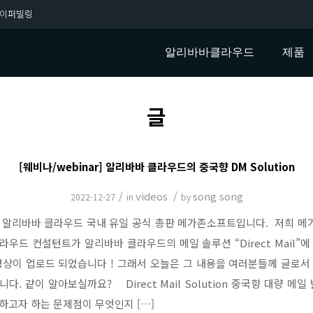
이퍼빌링
알리바바클라우드
제품
글
[웨비나/webinar] 알리바바 클라우드의 중국향 DM Solution
/
videos
/
song song
2022-12-27
in
by
 알리바바 클라우드 국내 유일 공식 총판 메가존소프트입니다. ​​ 저희 
라우드 컨설턴트가 알리바바 클라우드의 메일 솔루션 “Direct Mail”에
영상이 업로드 되었습니다 ! 그래서 오늘은 그 내용을 여러분들께 글로서
. ​같이 알아보실까요? ​ ​ ​Direct Mail Solution 중국향 대량 메
하고자 하는 문제점이 무엇인지 […]