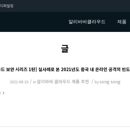
이퍼빌링
알리바바클라우드
제품
글
드 보안 시리즈 1탄] 실사례로 본 2021년도 중국 내 온라인 공격의 빈
/
알리바바 클라우드 제품 추천
/
song song
2021-08-10
in
by
e