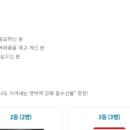
 필요하신 분
어려움을 겪고 계신 분
 싶으신 분
로나도 이겨내는 면역력 강화 필수선물” 증정!
2등 (2명)
3등 (3명)